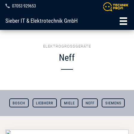
07053 929653
Sieber IT & Elektrotechnik GmbH
ELEKTROGROSSGERÄTE
Neff
BOSCH
LIEBHERR
MIELE
NEFF
SIEMENS