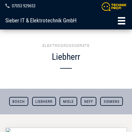
07053 929653
Sieber IT & Elektrotechnik GmbH
ELEKTROGROSSGERÄTE
Liebherr
BOSCH
LIEBHERR
MIELE
NEFF
SIEMENS