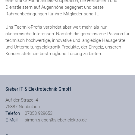
eine starke Fachhandels-Kooperation, die Herstellern und
Dienstleistern auf Augenhöhe begegnet und beste
Rahmenbedingungen für ihre Mitglieder schafft.
Uns Technik-Profis verbindet aber weit mehr als nur
ökonomische Interessen: Nämlich die gemeinsame Passion für
technisch hochwertige, innovative und langlebige Hausgeräte
und Unterhaltungselektronik-Produkte, der Ehrgeiz, unseren
Kunden stets die bestmögliche Lösung zu bieten.
Sieber IT & Elektrotechnik GmbH
Auf der Strazel 4
75387
Neubulach
Telefon
07053 929653
E-Mail
simon.sieber@sieber-elektro.de