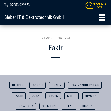
07053 929653
Sieber IT & Elektrotechnik GmbH
ELEKTROKLEINGERAETE
Fakir
BEURER
BOSCH
BRAUN
ESGE-ZAUBERSTAB
FAKIR
JURA
KRUPS
MIELE
NIVONA
ROWENTA
SIEMENS
TEFAL
UNOLD